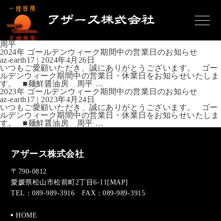
周平
2024年 ゴールデンウィーク期間中の営業日のお知らせ
az-earth17
|
2024年4月26日
いつもご愛顧いただき、誠にありがとうございます。 ゴー
ルデンウィーク期間中の営業日・休業日をお知らせいたしま
2024
す。 ■麺鮮醤油房 周平
…
年
2023年 ゴールデンウィーク期間中の営業日のお知らせ
ゴ
az-earth17
|
2023年4月24日
ー
いつもご愛顧いただき、誠にありがとうございます。 ゴー
ル
ルデンウィーク期間中の営業日・休業日をお知らせいたしま
デ
2023
す。 ■麺鮮醤油房 周平
…
ン
年
ウ
ゴ
ィ
ー
アザース株式会社
ー
ル
ク
デ
期
ン
〒790-0812
間
ウ
愛媛県松山市松前町2丁目6-11[
MAP
]
中
ィ
TEL：089-989-3916 FAX：089-989-3915
の
ー
営
ク
業
期
HOME
日
間