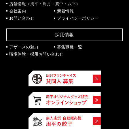
の
中
店舗情報（周平・周月・真中・八平）
お
の
会社案内
新着情報
知
営
ら
業
お問い合わせ
プライバシーポリシー
せ
日
の
お
知
採用情報
ら
せ
アザースの魅力
募集職種一覧
職場体験・採用お問い合わせ